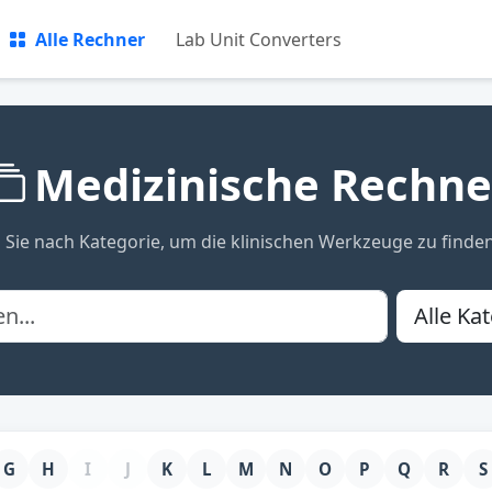
Alle Rechner
Lab Unit Converters
Medizinische Rechne
 Sie nach Kategorie, um die klinischen Werkzeuge zu finden
G
H
I
J
K
L
M
N
O
P
Q
R
S