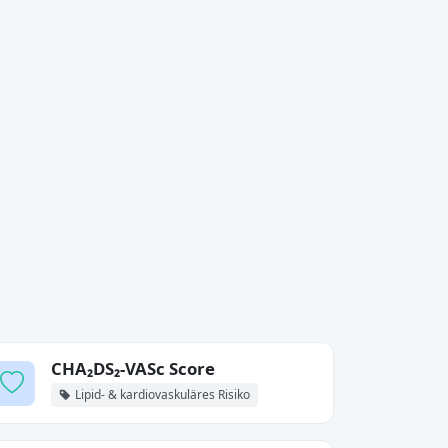
CHA₂DS₂-VASc Score
Lipid- & kardiovaskuläres Risiko