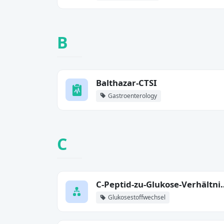
B
Balthazar-CTSI
Gastroenterology
C
C-Peptid-zu-Glukos
Glukosestoffwechsel