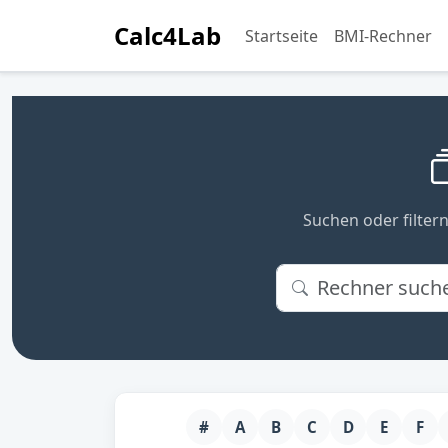
Calc4Lab
Startseite
BMI-Rechner
Suchen oder filtern
#
A
B
C
D
E
F