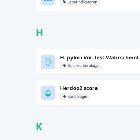
Leberindikatoren
H
H. pylori Vor
Gastroenterology
Herdoo2 score
Kardiologie
K