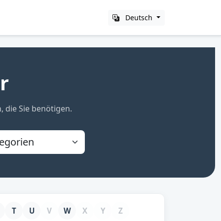
Deutsch
r
, die Sie benötigen.
T
U
V
W
X
Y
Z