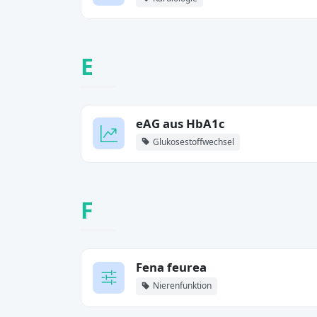
E
eAG aus HbA1c
Glukosestoffwechsel
F
Fena feurea
Nierenfunktion