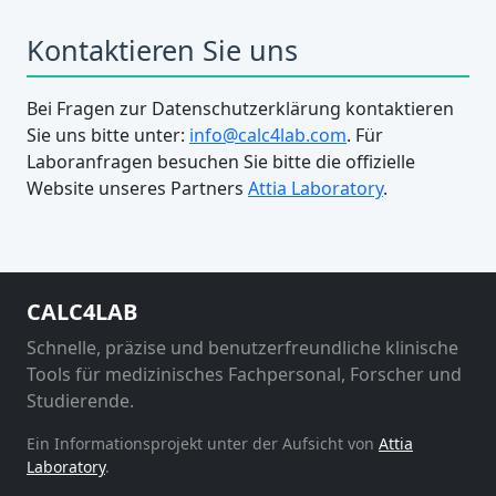
Kontaktieren Sie uns
Bei Fragen zur Datenschutzerklärung kontaktieren
Sie uns bitte unter:
info@calc4lab.com
. Für
Laboranfragen besuchen Sie bitte die offizielle
Website unseres Partners
Attia Laboratory
.
CALC4LAB
Schnelle, präzise und benutzerfreundliche klinische
Tools für medizinisches Fachpersonal, Forscher und
Studierende.
Ein Informationsprojekt unter der Aufsicht von
Attia
Laboratory
.