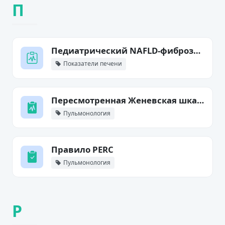
П
Педиатрический NAFLD-фиброзный индекс (PNFI)
Показатели печени
Пересмотренная Женевская шкала
Пульмонология
Правило PERC
Пульмонология
Р