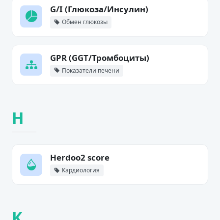
G/I (Глюкоза/Инсулин)
Обмен глюкозы
GPR (GGT/Тромбоциты)
Показатели печени
H
Herdoo2 score
Кардиология
K