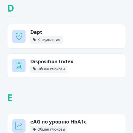
D
Dapt
Кардиология
Disposition Index
Обмен глюкозы
E
eAG по уровню HbA1c
Обмен глюкозы