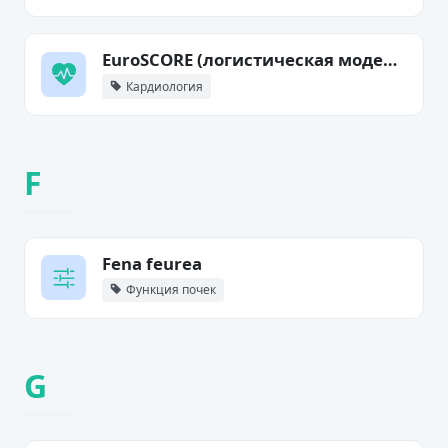
EuroSCORE (логистическая модель)
Кардиология
F
Fena feurea
Функция почек
G