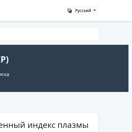
Русский
P)
иска
генный индекс плазмы