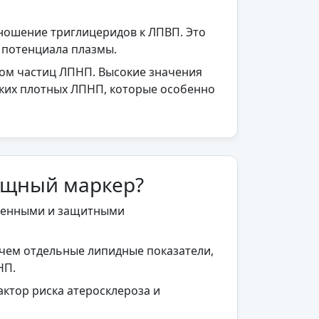
ношение триглицеридов к ЛПВП. Это
 потенциала плазмы.
ром частиц ЛПНП. Высокие значения
лких плотных ЛПНП, которые особенно
ощный маркер?
огенными и защитными
 чем отдельные липидные показатели,
НП.
ктор риска атеросклероза и