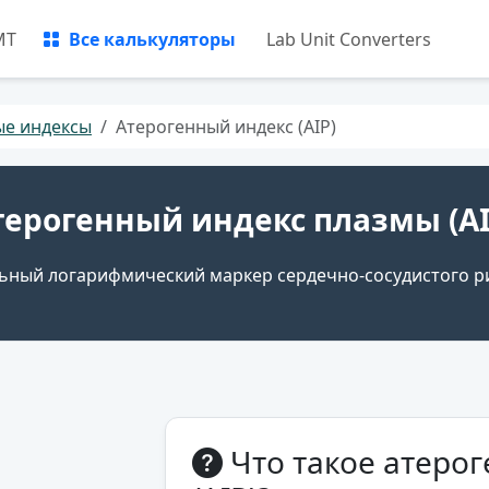
МТ
Все калькуляторы
Lab Unit Converters
ые индексы
Атерогенный индекс (AIP)
терогенный индекс плазмы (AI
ьный логарифмический маркер сердечно-сосудистого р
Что такое атеро