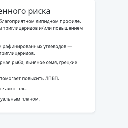
енного риска
неблагоприятном липидном профиле.
м триглицеридов и/или повышением
 и рафинированных углеводов —
триглицеридов.
рная рыба, льняное семя, грецкие
 помогает повысить ЛПВП.
е алкоголь.
дуальным планом.