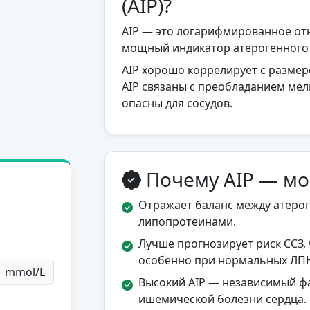
(AIP)?
AIP — это логарифмированное от
мощный индикатор атерогенного
AIP хорошо коррелирует с разме
AIP связаны с преобладанием ме
опасны для сосудов.
Почему AIP — м
Отражает баланс между атер
липопротеинами.
Лучше прогнозирует риск ССЗ,
особенно при нормальных ЛП
mmol/L
Высокий AIP — независимый фа
ишемической болезни сердца.