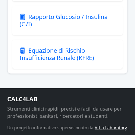
Rapporto Glucosio / Insulina
(G/I)
Equazione di Rischio
Insufficienza Renale (KFRE)
CALC4LAB
Strumenti clinici rapidi, precisi e facili da usare per
professionisti sanitari, ricercatori e studenti.
Un progetto informativo supervisionato da
Attia Laboratory
.