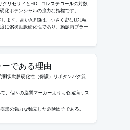
リグリセリドとHDL-コレステロールの対数
硬化ポテンシャルの強力な指標です。
関します。高いAIP値は、小さく密なLDL粒
度に粥状動脈硬化性であり、動脈内プラー
カーである理由
抗粥状動脈硬化性（保護）リポタンパク質
おいて、個々の脂質マーカーよりも心臓病リス
脈疾患の強力な独立した危険因子である。