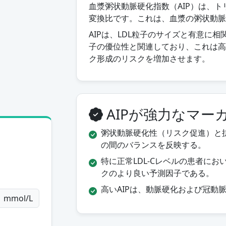
血漿粥状動脈硬化指数（AIP）は、ト
変換比です。これは、血漿の粥状動脈
AIPは、LDL粒子のサイズと有意に相
子の優位性と関連しており、これは高
ク形成のリスクを増加させます。
AIPが強力なマー
粥状動脈硬化性（リスク促進）と
の間のバランスを反映する。
特に正常LDL-Cレベルの患者に
クのより良い予測因子である。
高いAIPは、動脈硬化および冠動
mmol/L