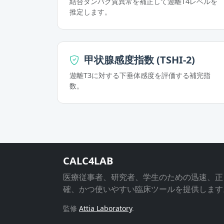
結合タンパク質異常を補正して遊離T4レベルを
推定します。
甲状腺感度指数 (TSHI-2)
遊離T3に対する下垂体感度を評価する補完指
数。
CALC4LAB
医療従事者、研究者、学生のための迅速、正
確、かつ使いやすい臨床ツールを提供します
監修
Attia Laboratory
.