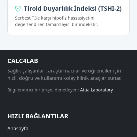
Tiroid Duyarlılık İndeksi (TSHI-2)
Serbest T3’e karşı hipofiz hassasiyetini
değerlendiren tamamlayıcı bir indekstir.
CALC4LAB
Sağlık çalışanları, araştırmacılar ve öğrenciler için
hızlı, doğru ve kullanımı kolay klinik araçlar sunar.
Bilgilendirici bir proje, denetleyen:
Attia Laboratory
.
HIZLI BAĞLANTILAR
Anasayfa