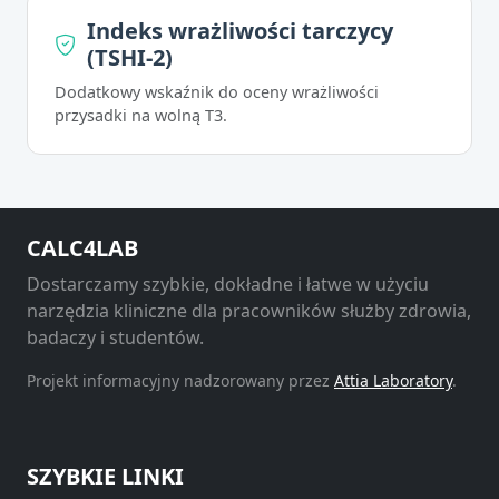
Indeks wrażliwości tarczycy
(TSHI-2)
Dodatkowy wskaźnik do oceny wrażliwości
przysadki na wolną T3.
CALC4LAB
Dostarczamy szybkie, dokładne i łatwe w użyciu
narzędzia kliniczne dla pracowników służby zdrowia,
badaczy i studentów.
Projekt informacyjny nadzorowany przez
Attia Laboratory
.
SZYBKIE LINKI