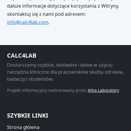
dalsze informacje dotyczące korzystania z Witryny,
skontaktuj się z nami pod adresem:
info@calc4lab.com
.
CALC4LAB
Dostarczamy szybkie, dokładne i łatwe w użyciu
narzędzia kliniczne dla pracowników służby zdrowia,
badaczy i studentów.
Projekt informacyjny nadzorowany przez
Attia Laboratory
.
SZYBKIE LINKI
Strona główna