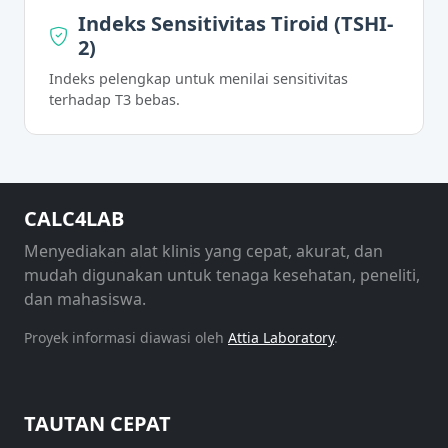
Indeks Sensitivitas Tiroid (TSHI-
2)
Indeks pelengkap untuk menilai sensitivitas
terhadap T3 bebas.
CALC4LAB
Menyediakan alat klinis yang cepat, akurat, dan
mudah digunakan untuk tenaga kesehatan, peneliti,
dan mahasiswa.
Proyek informasi diawasi oleh
Attia Laboratory
.
TAUTAN CEPAT