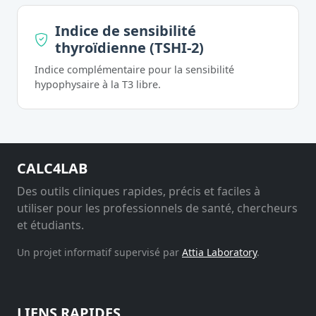
Indice de sensibilité
thyroïdienne (TSHI-2)
Indice complémentaire pour la sensibilité
hypophysaire à la T3 libre.
CALC4LAB
Des outils cliniques rapides, précis et faciles à
utiliser pour les professionnels de santé, chercheurs
et étudiants.
Un projet informatif supervisé par
Attia Laboratory
.
LIENS RAPIDES