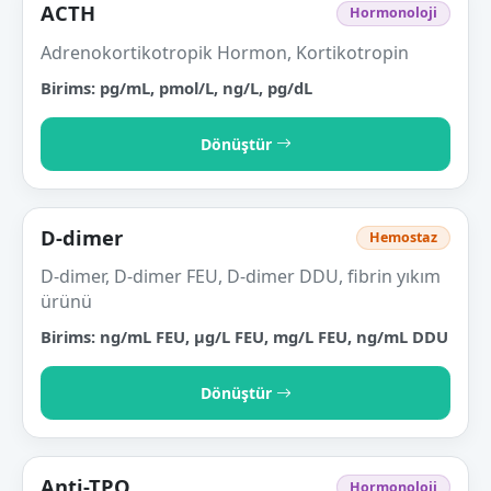
ACTH
Hormonoloji
Adrenokortikotropik Hormon, Kortikotropin
Birims: pg/mL, pmol/L, ng/L, pg/dL
Dönüştür
D-dimer
Hemostaz
D-dimer, D-dimer FEU, D-dimer DDU, fibrin yıkım
ürünü
Birims: ng/mL FEU, µg/L FEU, mg/L FEU, ng/mL DDU
Dönüştür
Anti-TPO
Hormonoloji