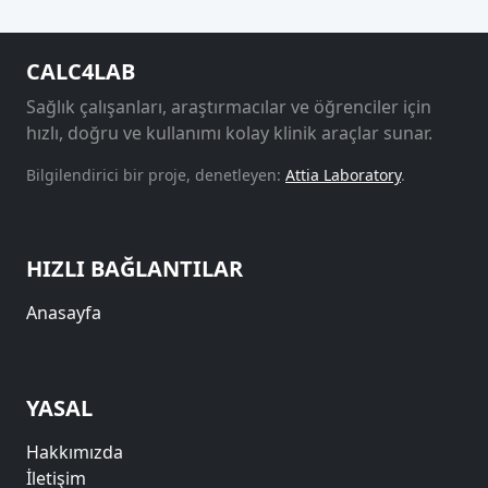
CALC4LAB
Sağlık çalışanları, araştırmacılar ve öğrenciler için
hızlı, doğru ve kullanımı kolay klinik araçlar sunar.
Bilgilendirici bir proje, denetleyen:
Attia Laboratory
.
HIZLI BAĞLANTILAR
Anasayfa
YASAL
Hakkımızda
İletişim