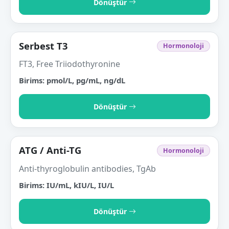
Dönüştür
Serbest T3
Hormonoloji
FT3, Free Triiodothyronine
Birims: pmol/L, pg/mL, ng/dL
Dönüştür
ATG / Anti-TG
Hormonoloji
Anti-thyroglobulin antibodies, TgAb
Birims: IU/mL, kIU/L, IU/L
Dönüştür