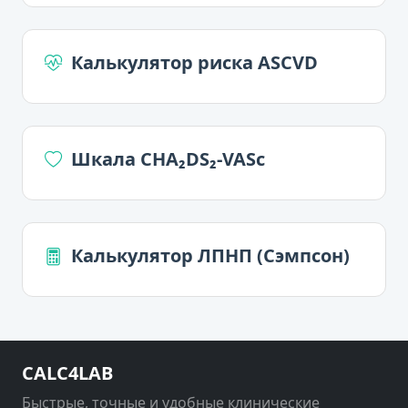
Калькулятор риска ASCVD
Шкала CHA₂DS₂-VASc
Калькулятор ЛПНП (Сэмпсон)
CALC4LAB
Быстрые, точные и удобные клинические