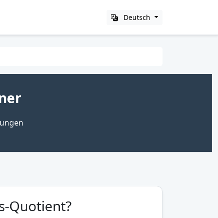
Deutsch
hner
nkungen
is-Quotient?