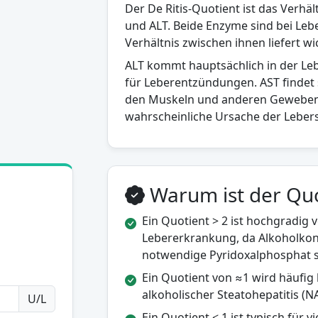
Der De Ritis-Quotient ist das Verhä
und ALT. Beide Enzyme sind bei Leb
Verhältnis zwischen ihnen liefert w
ALT kommt hauptsächlich in der Lebe
für Leberentzündungen. AST findet 
den Muskeln und anderen Geweben. Da
wahrscheinliche Ursache der Leber
Warum ist der Quot
Ein Quotient > 2 ist hochgradig 
Lebererkrankung, da Alkoholkon
notwendige Pyridoxalphosphat stä
Ein Quotient von ≈1 wird häufig 
alkoholischer Steatohepatitis (
U/L
Ein Quotient < 1 ist typisch für 