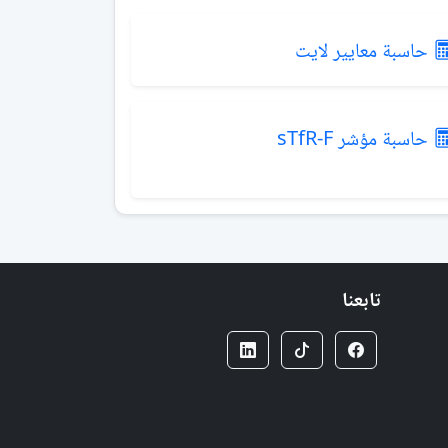
حاسبة معايير لايت
حاسبة مؤشر sTfR-F
تابعنا