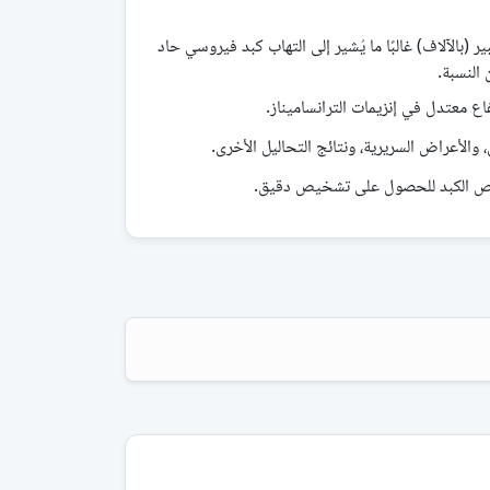
ات AST وALT بشكل كبير (بالآلاف) غالبًا ما يُشير إلى التهاب كبد فيروسي حاد
 النسبة.
اع معتدل في إنزيمات الترانساميناز.
 والأعراض السريرية، ونتائج التحاليل الأخرى.
تص الكبد للحصول على تشخيص دقيق.