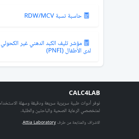
حاسبة نسبة RDW/MCV
مؤشر تليف الكبد الدهني غير الكحولي
لدى الأطفال (PNFI)
CALC4LAB
نوفر أدوات طبية سريرية سريعة ودقيقة وسهلة الاستخدام
لمتخصصي الرعاية الصحية والباحثين والطلبة.
الاشراف والمتابعة من طرف
Attia Laboratory
.