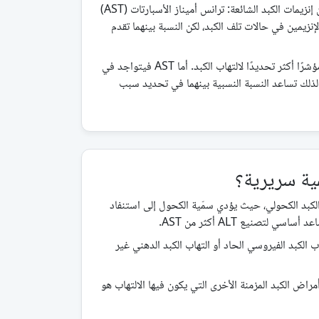
نسبة دي ريتيز هي النسبة المحسوبة بين اثنين من إنزيمات الكبد الشائعة: ترانس أميناز الأسبارتات (AST)
 عادة ما يرتفع كلا الإنزيمين في حالات تلف الكبد، لكن النسبة بينهما تقدم
يتواجد ALT بشكل رئيسي في الكبد، مما يجعله مؤشرًا أكثر تحديدًا لالتهاب الكبد. أما AST فيتواجد في
ذلك تساعد النسبة النسبية بينهما في تحديد سبب
مية سريرية؟
 إلى مرض الكبد الكحولي، حيث يؤدي سمّية الكحول إلى استنفاد
لتصنيع ALT أكثر من AST.
ظ في التهاب الكبد الفيروسي الحاد أو التهاب الكبد الدهني غير
عديد من أمراض الكبد المزمنة الأخرى التي يكون فيها الالتهاب هو