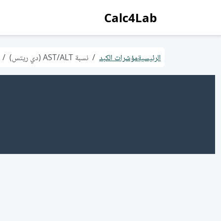
Calc4Lab
الرئيسية
مؤشرات الكبد
نسبة AST/ALT (دي ريتس)