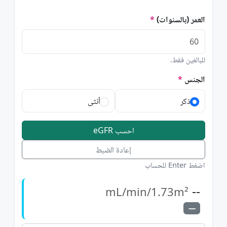
العمر (بالسنوات)
للبالغين فقط.
الجنس
ذكر
أنثى
احسب eGFR
إعادة الضبط
اضغط Enter للحساب
--
mL/min/1.73m²
—