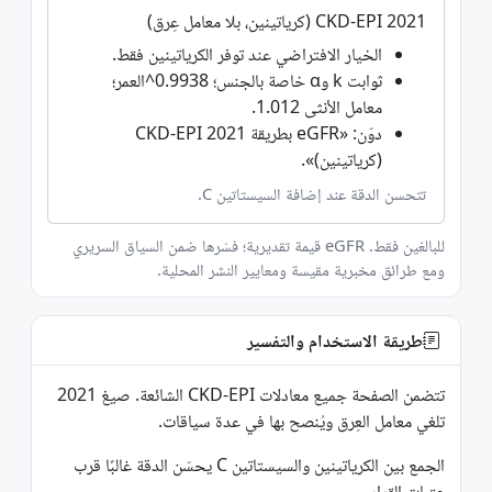
CKD-EPI 2021 (كرياتينين، بلا معامل عِرق)
الخيار الافتراضي عند توفر الكرياتينين فقط.
ثوابت k وα خاصة بالجنس؛ ‎0.9938^العمر؛
معامل الأنثى 1.012.
دوّن: «eGFR بطريقة CKD-EPI 2021
(كرياتينين)».
تتحسن الدقة عند إضافة السيستاتين C.
للبالغين فقط. eGFR قيمة تقديرية؛ فسّرها ضمن السياق السريري
ومع طرائق مخبرية مقيسة ومعايير النشر المحلية.
طريقة الاستخدام والتفسير
تتضمن الصفحة جميع معادلات CKD-EPI الشائعة. صيغ 2021
تلغي معامل العِرق ويُنصح بها في عدة سياقات.
الجمع بين الكرياتينين والسيستاتين C يحسّن الدقة غالبًا قرب
عتبات القرار.