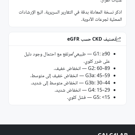
اذكر نسخة المعادلة بدقة في التقارير السريرية. اتبع الإرشادات
المحلية لجرعات الأدوية.
تصنيف CKD حسب eGFR
G1: ≥90 — طبيعي/مرتفع مع احتمال وجود دليل
على ضرر كلوي.
G2: 60–89 — انخفاض خفيف.
G3a: 45–59 — انخفاض خفيف إلى متوسط.
G3b: 30–44 — انخفاض متوسط إلى شديد.
G4: 15–29 — انخفاض شديد.
G5: <15 — فشل كلوي.