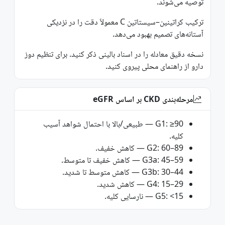
توصیه می‌شوند.
ترکیب کراتینین–سیستاتین C معمولاً دقت را در نزدیکی
آستانه‌های تصمیم بهبود می‌دهد.
نسخه دقیق معادله را در اسناد بالینی ذکر کنید. برای تنظیم دوز
دارو از راهنمای محلی پیروی کنید.
مرحله‌بندی CKD بر اساس eGFR
G1: ≥90 — طبیعی/بالا با احتمال شواهد آسیب
کلیه.
G2: 60–89 — کاهش خفیف.
G3a: 45–59 — کاهش خفیف تا متوسط.
G3b: 30–44 — کاهش متوسط تا شدید.
G4: 15–29 — کاهش شدید.
G5: <15 — نارسایی کلیه.