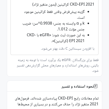
CKD-EPI 2021 کراتینین (بدون متغیر نژاد)
گزینه پیش‌فرض وقتی فقط کراتینین موجود
است.
k و α وابسته به جنس؛ 0.9938^سن؛ ضریب
جنس مؤنث 1.012.
به این صورت ثبت شود: «eGFR با CKD-
EPI 2021 (کراتینین)».
با افزودن سیستاتین C دقت بهتر می‌شود.
فقط برای بزرگسالان. eGFR یک برآورد است؛ با توجه به زمینه
بالینی، روش‌های استاندارد و معیارهای محلی گزارش‌دهی تفسیر
شود.
نحوه استفاده و تفسیر
تمام معادلات رایج CKD-EPI پیاده‌سازی شده‌اند. فرمول‌های
2021 متغیر نژاد را حذف می‌کنند و در بسیاری از محیط‌ها