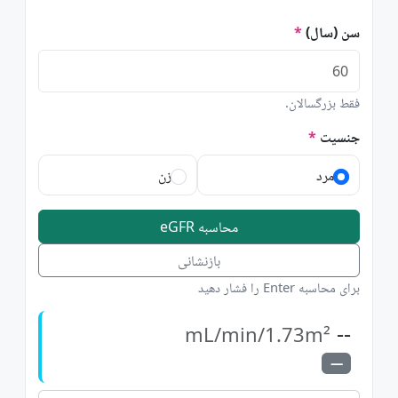
سن (سال)
فقط بزرگسالان.
جنسیت
مرد
زن
محاسبه eGFR
بازنشانی
برای محاسبه Enter را فشار دهید
--
mL/min/1.73m²
—