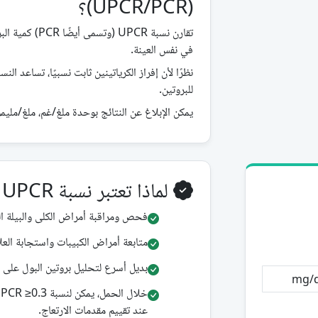
(UPCR/PCR)؟
تقارن نسبة UPCR
في نفس العينة.
نظرًا لأن إفراز الكرياتينين ثابت نسبيًا، تساعد ا
للبروتين.
يمكن الإبلاغ عن النتائج بوحدة ملغ/غم، ملغ/مليم
لماذا تعتبر نسبة UPCR مفيدة؟
فحص ومراقبة أمراض الكلى والبيلة الب
متابعة أمراض الكبيبات واستجابة العل
بديل أسرع لتحليل بروتين البول على مدار 24 ساعة في العديد من 
عند تقييم مقدمات الارتعاج.