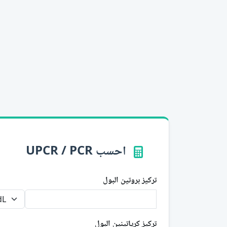
احسب UPCR / PCR
تركيز بروتين البول
تركيز كرياتينين البول