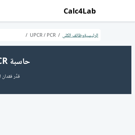
Calc4Lab
الرئيسية
وظائف الكلى
UPCR / PCR
حاسبة UPCR / PCR (نسبة البروتين إلى الكرياتينين في البول)
قدِّر فقدان 