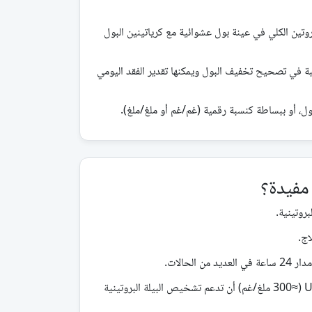
 (وتسمى أيضًا PCR) كمية البروتين الكلي في عينة بول عشوائية مع كرياتينين البول
لنسبة في تصحيح تخفيف البول ويمكنها تقدير الفقد اليومي
ول، أو ببساطة كنسبة رقمية (غم/غم أو ملغ/ملغ).
روتينية.
اج.
الحالات.
خلال الحمل، يمكن لنسبة UPCR ≥0.3 (≈300 ملغ/غم) أن تدعم تشخيص البيلة البروتينية