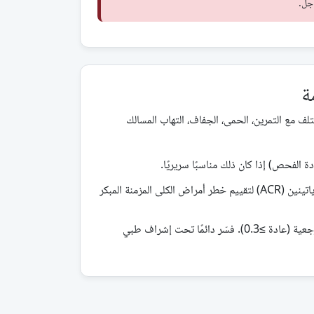
جل.
ة
قد تختلف مع التمرين، الحمى، الجفاف، التهاب المسالك
ة الفحص) إذا كان ذلك مناسبًا سريريًا.
عادة ما يُفضل نسبة الألبومين إلى الكرياتينين (ACR) لتقييم خطر أمراض الكلى المزمنة المبكر
خلال الحمل، تختلف قيم UPCR المرجعية (عادة ≥0.3). فسّر دائمًا تحت إشراف طبي