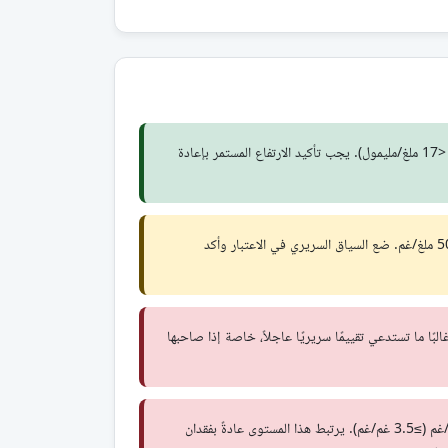
عادة <150 ملغ/غم (≈ <17 ملغ/مليمول). يجب تأكيد الارتفاع المستمر بإعادة
حوالي 150–500 ملغ/غم. ضع السياق السريري في الاعتبار وأكد
. غالبًا ما تستدعي تقييمًا سريريًا عاجلاً، خاصة إذا صاحبها
≥3500 ملغ/غم (≥3.5 غم/غم). يرتبط هذا المستوى عادةً بفقدان