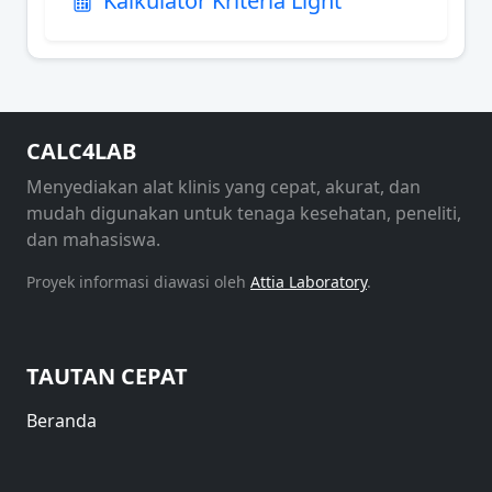
Kalkulator Kriteria Light
CALC4LAB
Menyediakan alat klinis yang cepat, akurat, dan
mudah digunakan untuk tenaga kesehatan, peneliti,
dan mahasiswa.
Proyek informasi diawasi oleh
Attia Laboratory
.
TAUTAN CEPAT
Beranda