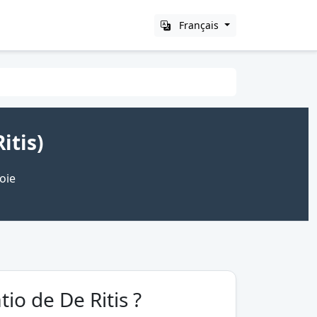
Français
itis)
oie
tio de De Ritis ?