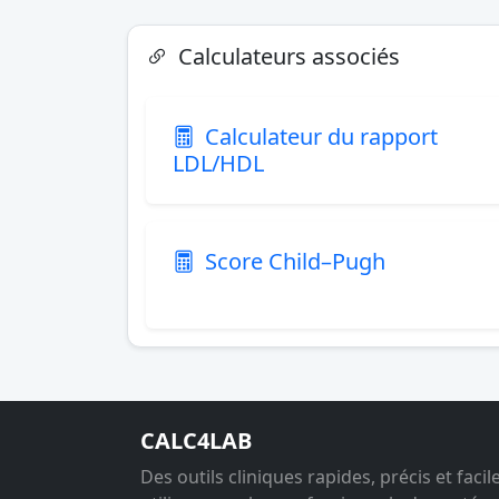
Calculateurs associés
Calculateur du rapport
LDL/HDL
Score Child–Pugh
CALC4LAB
Des outils cliniques rapides, précis et facil