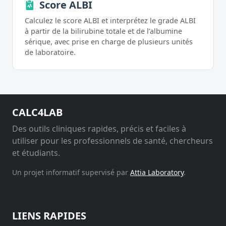
Score ALBI
Calculez le score ALBI et interprétez le grade ALBI
à partir de la bilirubine totale et de l’albumine
sérique, avec prise en charge de plusieurs unités
de laboratoire.
CALC4LAB
Des outils cliniques rapides, précis et faciles à
utiliser pour les professionnels de santé, chercheurs
et étudiants.
Un projet informatif supervisé par
Attia Laboratory
.
LIENS RAPIDES