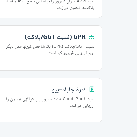
نمره APRI میزان فیبروز را بر اساس سطح AST و تعداد
پلاکت‌ها تخمین می‌زند.
GPR (نسبت GGT/پلاکت)
نسبت GGT/پلاکت (GPR) یک شاخص غیرتهاجمی دیگر
برای ارزیابی فیبروز کبد است.
نمرهٔ چایلد–پیو
نمره Child–Pugh شدت سیروز و پیش‌آگهی بیماران را
ارزیابی می‌کند.