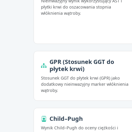
Nieinwazyjny wynik wykorzystujący AST i
płytki krwi do oszacowania stopnia
włóknienia wątroby.
GPR (Stosunek GGT do
płytek krwi)
Stosunek GGT do płytek krwi (GPR) jako
dodatkowy nieinwazyjny marker włóknienia
wątroby.
Child–Pugh
Wynik Child–Pugh do oceny ciężkości i