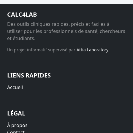
CALC4LAB
Des outils cliniques rapides, précis et faciles à
utiliser pour les professionnels de santé, chercheurs
et étudiants.
Un projet informatif supervisé par
Attia Laboratory
.
LIENS RAPIDES
Accueil
LÉGAL
À propos
Contact