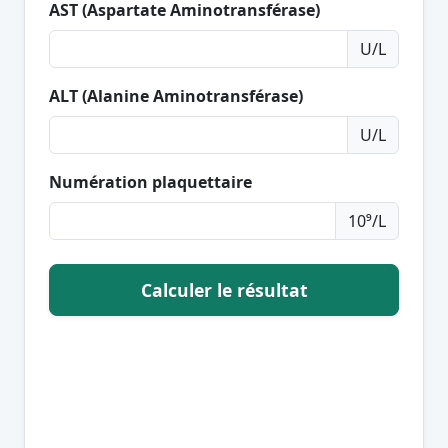
AST (Aspartate Aminotransférase)
U/L
ALT (Alanine Aminotransférase)
U/L
Numération plaquettaire
10⁹/L
Calculer le résultat