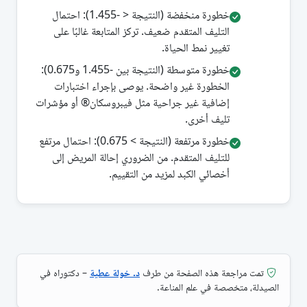
خطورة منخفضة (النتيجة < -1.455): احتمال
التليف المتقدم ضعيف. تركز المتابعة غالبًا على
تغيير نمط الحياة.
خطورة متوسطة (النتيجة بين -1.455 و0.675):
الخطورة غير واضحة. يوصى بإجراء اختبارات
إضافية غير جراحية مثل فيبروسكان® أو مؤشرات
تليف أخرى.
خطورة مرتفعة (النتيجة > 0.675): احتمال مرتفع
للتليف المتقدم. من الضروري إحالة المريض إلى
أخصائي الكبد لمزيد من التقييم.
تمت مراجعة هذه الصفحة من طرف
د. خولة عطية
– دكتوراه في
الصيدلة، متخصصة في علم المناعة.