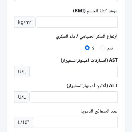
مؤشر كتلة الجسم (BMI)
kg/m²
ارتفاع السكر الصيامي / داء السكري
نعم
لا
AST (أسبارتات أمينوترانسفيراز)
U/L
ALT (ألانين أمينوترانسفيراز)
U/L
عدد الصفائح الدموية
10⁹/L