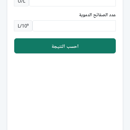
U/L
عدد الصفائح الدموية
10⁹/L
احسب النتيجة