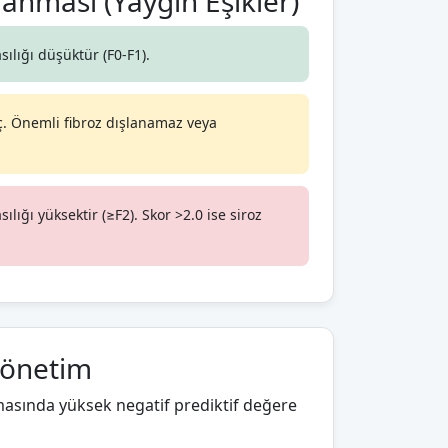
anması (Yaygın Eşikler)
sılığı düşüktür (F0-F1).
ç. Önemli fibroz dışlanamaz veya
ılığı yüksektir (≥F2). Skor >2.0 ise siroz
Yönetim
nmasında yüksek negatif prediktif değere