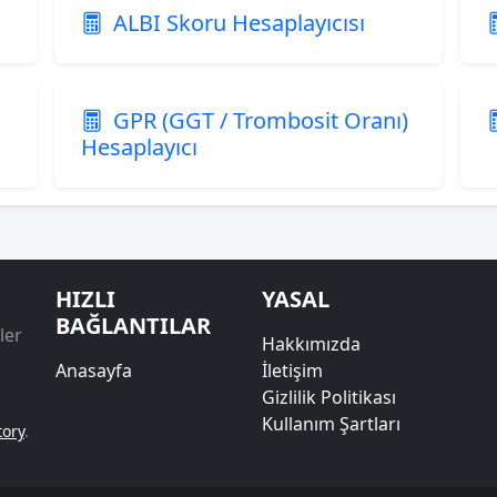
ALBI Skoru Hesaplayıcısı
GPR (GGT / Trombosit Oranı)
Hesaplayıcı
HIZLI
YASAL
BAĞLANTILAR
ler
Hakkımızda
Anasayfa
İletişim
Gizlilik Politikası
Kullanım Şartları
tory
.