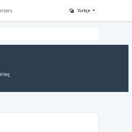
erters
Türkçe
irteç