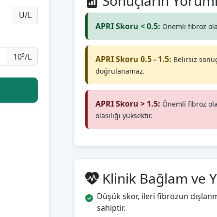
Sonuçların Yoruml
U/L
APRI Skoru < 0.5:
Önemli fibroz ola
10⁹/L
APRI Skoru 0.5 - 1.5:
Belirsiz sonu
doğrulanamaz.
APRI Skoru > 1.5:
Önemli fibroz olas
olasılığı yüksektir.
Klinik Bağlam ve 
Düşük skor, ileri fibrozun dışla
sahiptir.