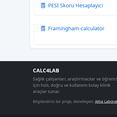
PESI Skoru Hesaplayıcı
Framingham-calculator
CALC4LAB
Sağlık çalışanları, araştırmacılar ve öğrenci
için hızlı, doğru ve kullanımı kolay klinik
araçlar sunar.
Bilgilendirici bir proje, denetleyen:
Attia Labora