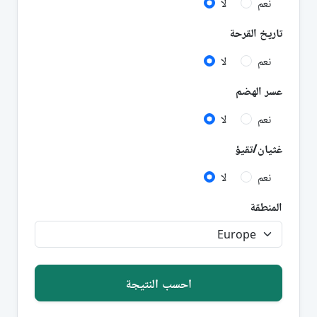
نعم
لا
تاريخ القرحة
نعم
لا
عسر الهضم
نعم
لا
غثيان/تقيؤ
نعم
لا
المنطقة
احسب النتيجة