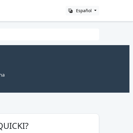
Español
ina
 QUICKI?