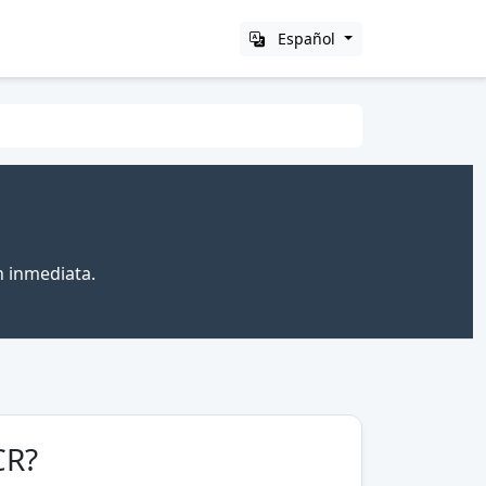
Español
n inmediata.
CR?