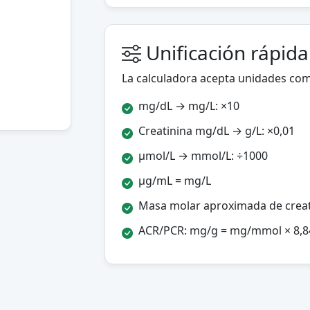
Unificación rápid
La calculadora acepta unidades co
mg/dL → mg/L: ×10
Creatinina mg/dL → g/L: ×0,01
µmol/L → mmol/L: ÷1000
µg/mL = mg/L
Masa molar aproximada de crea
ACR/PCR: mg/g = mg/mmol × 8,8