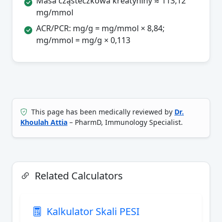
Masa cząsteczkowa kreatyniny ≈ 113,12
mg/mmol
ACR/PCR: mg/g = mg/mmol × 8,84;
mg/mmol = mg/g × 0,113
This page has been medically reviewed by
Dr.
Khoulah Attia
– PharmD, Immunology Specialist.
Related Calculators
Kalkulator Skali PESI