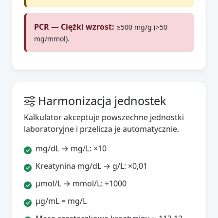
PCR — Ciężki wzrost:
≥500 mg/g (>50
mg/mmol).
Harmonizacja jednostek
Kalkulator akceptuje powszechne jednostki
laboratoryjne i przelicza je automatycznie.
mg/dL → mg/L: ×10
Kreatynina mg/dL → g/L: ×0,01
µmol/L → mmol/L: ÷1000
µg/mL = mg/L