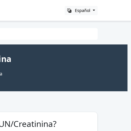
Español
ina
da
BUN/Creatinina?