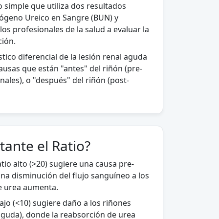
o simple que utiliza dos resultados
rógeno Ureico en Sangre (BUN) y
 los profesionales de la salud a evaluar la
ción.
tico diferencial de la lesión renal aguda
ausas que están "antes" del riñón (pre-
enales), o "después" del riñón (post-
ante el Ratio?
atio alto (>20) sugiere una causa pre-
na disminución del flujo sanguíneo a los
de urea aumenta.
bajo (<10) sugiere daño a los riñones
 aguda), donde la reabsorción de urea