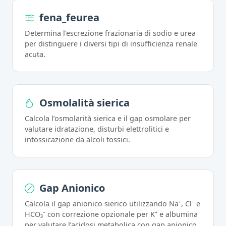
fena_feurea
Determina l’escrezione frazionaria di sodio e urea
per distinguere i diversi tipi di insufficienza renale
acuta.
Osmolalità sierica
Calcola l’osmolarità sierica e il gap osmolare per
valutare idratazione, disturbi elettrolitici e
intossicazione da alcoli tossici.
Gap Anionico
Calcola il gap anionico sierico utilizzando Na⁺, Cl⁻ e
HCO₃⁻ con correzione opzionale per K⁺ e albumina
per valutare l’acidosi metabolica con gap anionico