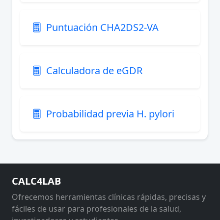
Puntuación CHA2DS2-VA
Calculadora de eGDR
Probabilidad previa H. pylori
CALC4LAB
Ofrecemos herramientas clínicas rápidas, precisas y
fáciles de usar para profesionales de la salud,