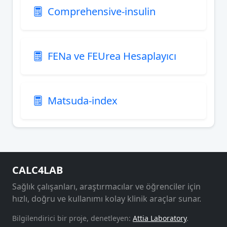
Comprehensive-insulin
FENa ve FEUrea Hesaplayıcı
Matsuda-index
CALC4LAB
Sağlık çalışanları, araştırmacılar ve öğrenciler için
hızlı, doğru ve kullanımı kolay klinik araçlar sunar.
Bilgilendirici bir proje, denetleyen:
Attia Laboratory
.