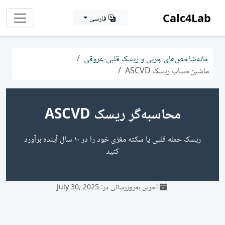
Calc4Lab
فارسی
خانه
شاخص‌های چربی و ریسک قلبی-عروقی
ماشین‌حساب ریسک ASCVD
محاسبه‌گر ریسک ASCVD
ریسک حمله قلبی یا سکته مغزی خود را در ۱۰ سال آینده برآورد
کنید
آخرین به‌روزرسانی در: July 30, 2025