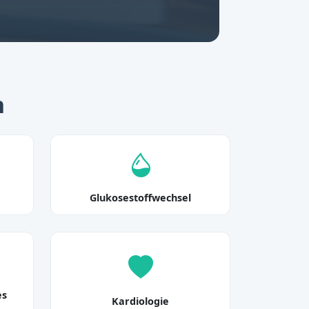
n
Glukosestoffwechsel
es
Kardiologie