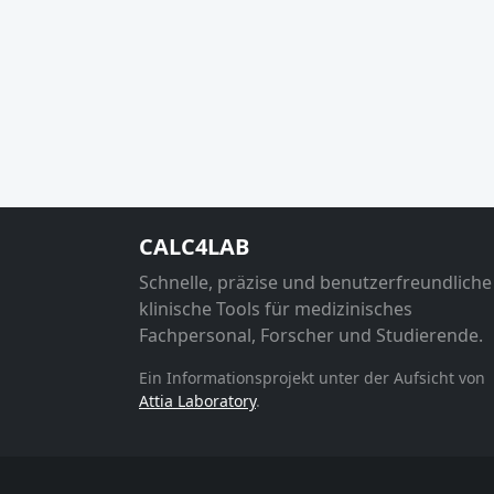
CALC4LAB
Schnelle, präzise und benutzerfreundliche
klinische Tools für medizinisches
Fachpersonal, Forscher und Studierende.
Ein Informationsprojekt unter der Aufsicht von
Attia Laboratory
.