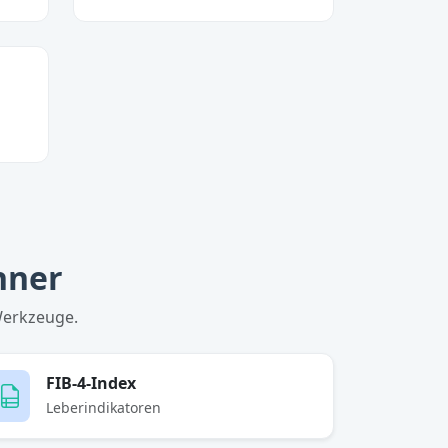
hner
Werkzeuge.
FIB-4-Index
Leberindikatoren