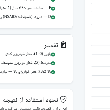
E — سالمند: سن >65 سال (1 امتیاز).
D — داروها (ضدپلاکت/NSAID) و الکل (مصرف زیان‌آور): هرکدام 1 امتیاز.
تفسیر
پایین (0–1): خطر خونریزی کمتر.
متوسط (2): خطر خونریزی متوسط.
بالا (≥3): خطر خونریزی بالا — نیازمند پیگیری نزدیک‌تر و اصلاح فعال عوامل خطر.
نحوه استفاده از نتیجه
این ابزار از قضاوت بالینی پشتیبانی می‌کند و با