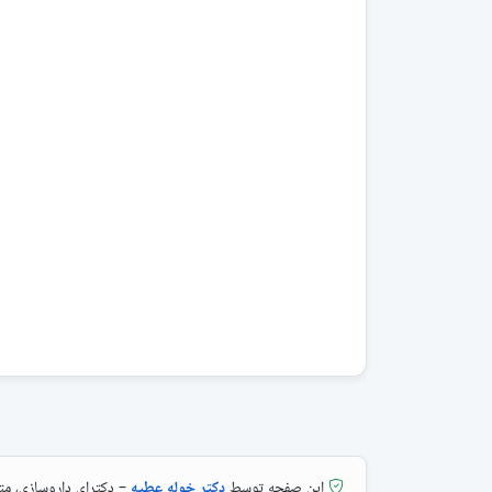
این صفحه توسط
دکتر خوله عطیه
– دکترای داروسازی، م