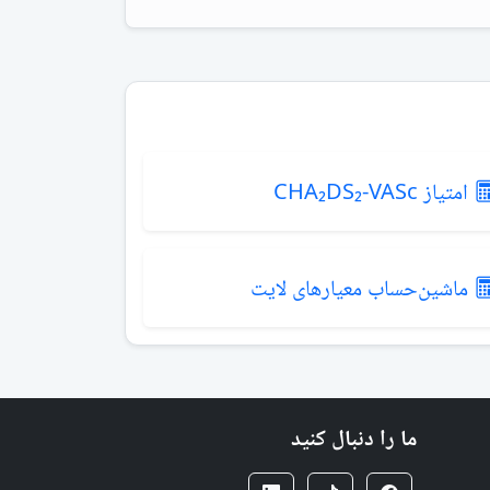
امتیاز CHA₂DS₂-VASc
ماشین‌حساب معیارهای لایت
ما را دنبال کنید