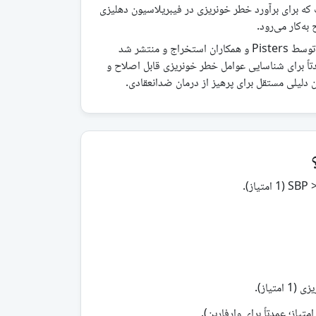
یک امتیاز بالینی ساده (0–9) است که برای برآورد خطر خونریزی در فیبریلاسیون دهلیزی
ه‌کار می‌رود.
یادداشت منبع: امتیاز HAS-BLED نخستین بار توسط Pisters و همکاران استخراج و منتشر شد
امتیاز عمدتاً برای شناسایی عوامل خطر خونریزی قابل اصلاح و
 دلیلی مستقل برای پرهیز از درمان ضدانعقادی.