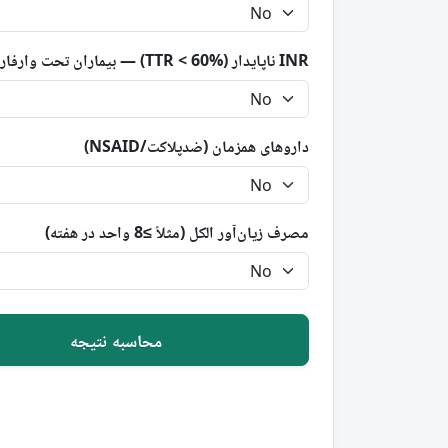
INR ناپایدار (TTR < 60%) — بیماران تحت وارفارین
داروهای همزمان (ضدپلاکت/NSAID)
مصرف زیان‌آور الکل (مثلاً ≥8 واحد در هفته)
محاسبه نتیجه