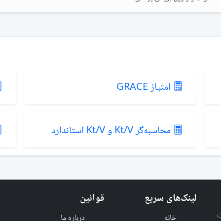
امتیاز GRACE
محاسبه‌گر Kt/V و Kt/V استاندارد
لینک‌های سریع
قوانین
،
خانه
درباره ما