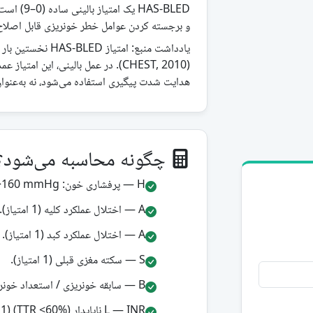
HAS-BLED 
و برجسته کردن عوامل خطر خونریزی قابل اصلاح ب
(CHEST, 2010). در عمل بالینی، این 
هدایت شدت پیگیری استفاده می‌شود، نه به‌عنوان
چگونه محاسبه می‌شود؟
H — پرفشاری خون: SBP >160 mmHg (1 امتیاز).
A — اختلال عملکرد کلیه (1 امتیاز).
A — اختلال عملکرد کبد (1 امتیاز).
S — سکته مغزی قبلی (1 امتیاز).
B — سابقه خونریزی / استعداد خونریزی (1 امتیاز).
L — INR ناپایدار (TTR <60%) (1 امتیاز؛ عمدتاً برای وارفارین).