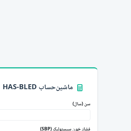
ماشین‌حساب HAS-BLED
سن (سال)
فشار خون سیستولیک (SBP)