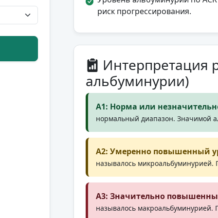
риск прогрессирования.
Интерпретация р
альбуминурии)
A1: Норма или незначительно
нормальный диапазон. Значимой а
A2: Умеренно повышенный уро
называлось микроальбуминурией. П
A3: Значительно повышенный 
называлось макроальбуминурией. 