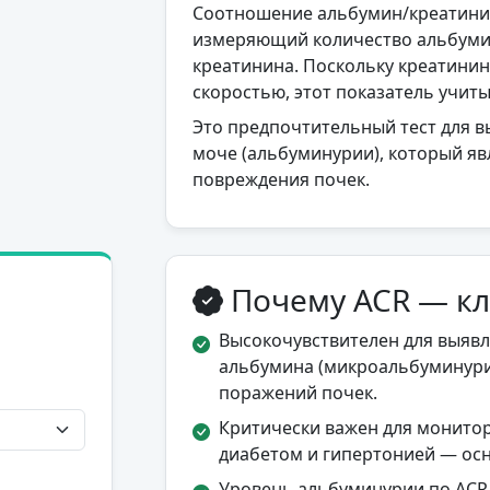
Соотношение альбумин/креатинин
измеряющий количество альбуми
креатинина. Поскольку креатинин
скоростью, этот показатель учит
Это предпочтительный тест для 
моче (альбуминурии), который я
повреждения почек.
Почему ACR — кл
Высокочувствителен для выяв
альбумина (микроальбуминури
поражений почек.
Критически важен для монитор
диабетом и гипертонией — ос
Уровень альбуминурии по ACR 