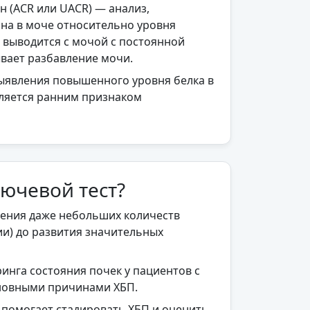
 (ACR или UACR) — анализ,
на в моче относительно уровня
 выводится с мочой с постоянной
ывает разбавление мочи.
выявления повышенного уровня белка в
вляется ранним признаком
ючевой тест?
ления даже небольших количеств
и) до развития значительных
инга состояния почек у пациентов с
новными причинами ХБП.
помогает стадировать ХБП и оценить