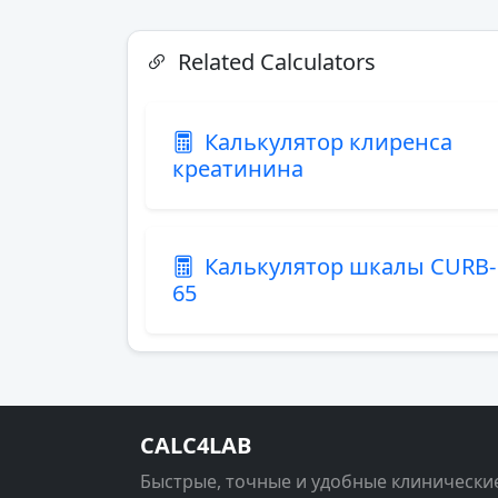
Related Calculators
Калькулятор клиренса
креатинина
Калькулятор шкалы CURB-
65
CALC4LAB
Быстрые, точные и удобные клинически