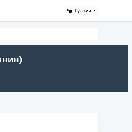
Русский
инин)