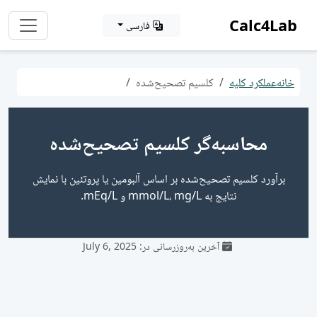
Calc4Lab
فارسی
خانه
عملکرد کلیه
کلسیم تصحیح‌شده
محاسبه‌گر کلسیم تصحیح‌شده
برآورد کلسیم تصحیح‌شده بر اساس آلبومین یا پروتئین با نمایش
نتایج به mmol/L، mg/L و mEq/L.
آخرین به‌روزرسانی در: July 6, 2025