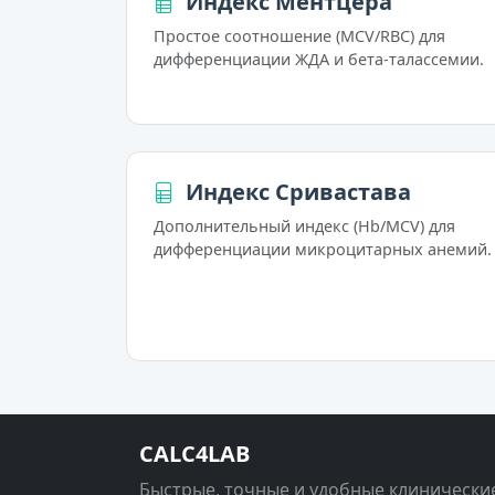
Индекс Ментцера
Простое соотношение (MCV/RBC) для
дифференциации ЖДА и бета-талассемии.
Индекс Сривастава
Дополнительный индекс (Hb/MCV) для
дифференциации микроцитарных анемий.
CALC4LAB
Быстрые, точные и удобные клинически