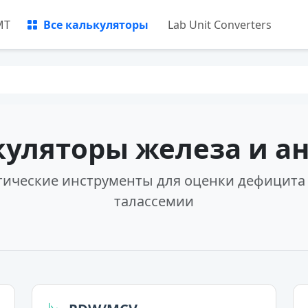
МТ
Все калькуляторы
Lab Unit Converters
куляторы железа и а
тические инструменты для оценки дефицита 
талассемии