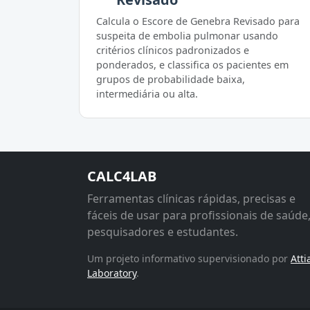
Calcula o Escore de Genebra Revisado para
suspeita de embolia pulmonar usando
critérios clínicos padronizados e
ponderados, e classifica os pacientes em
grupos de probabilidade baixa,
intermediária ou alta.
CALC4LAB
Ferramentas clínicas rápidas, precisas e
fáceis de usar para profissionais de saúde
pesquisadores e estudantes.
Um projeto informativo supervisionado por
Atti
Laboratory
.