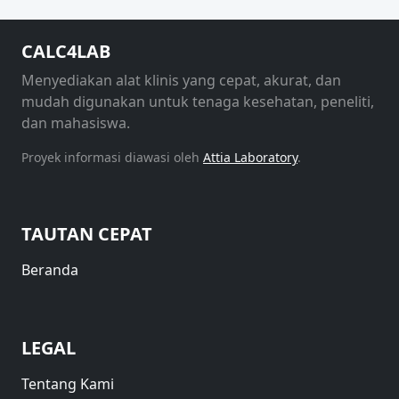
CALC4LAB
Menyediakan alat klinis yang cepat, akurat, dan
mudah digunakan untuk tenaga kesehatan, peneliti,
dan mahasiswa.
Proyek informasi diawasi oleh
Attia Laboratory
.
TAUTAN CEPAT
Beranda
LEGAL
Tentang Kami